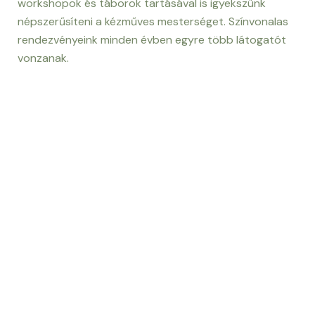
workshopok és táborok tartásával is igyekszünk
népszerűsíteni a kézműves mesterséget. Színvonalas
rendezvényeink minden évben egyre több látogatót
vonzanak.