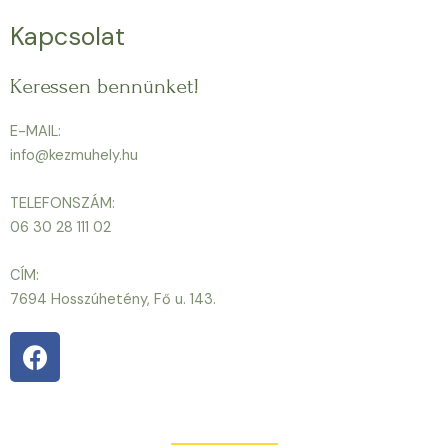
Kapcsolat
Keressen bennünket!
E-MAIL:
info@kezmuhely.hu
TELEFONSZÁM:
06 30 28 111 02
CÍM:
7694 Hosszúhetény, Fő u. 143.
F
a
c
e
b